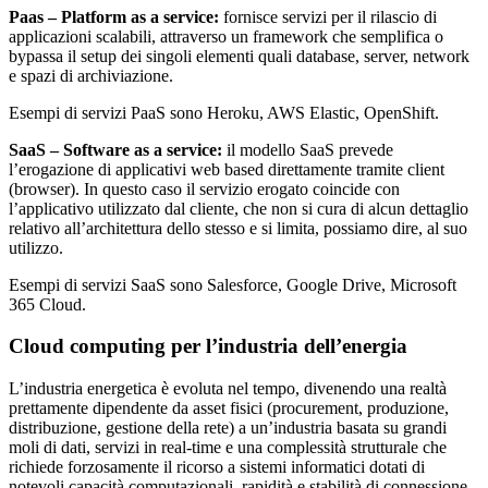
Paas – Platform as a service:
fornisce servizi per il rilascio di
applicazioni scalabili, attraverso un framework che semplifica o
bypassa il setup dei singoli elementi quali database, server, network
e spazi di archiviazione.
Esempi di servizi PaaS sono Heroku, AWS Elastic, OpenShift.
SaaS – Software as a service:
il modello SaaS prevede
l’erogazione di applicativi web based direttamente tramite client
(browser). In questo caso il servizio erogato coincide con
l’applicativo utilizzato dal cliente, che non si cura di alcun dettaglio
relativo all’architettura dello stesso e si limita, possiamo dire, al suo
utilizzo.
Esempi di servizi SaaS sono Salesforce, Google Drive, Microsoft
365 Cloud.
Cloud computing per l’industria dell’energia
L’industria energetica è evoluta nel tempo, divenendo una realtà
prettamente dipendente da asset fisici (procurement, produzione,
distribuzione, gestione della rete) a un’industria basata su grandi
moli di dati, servizi in real-time e una complessità strutturale che
richiede forzosamente il ricorso a sistemi informatici dotati di
notevoli capacità computazionali, rapidità e stabilità di connessione.