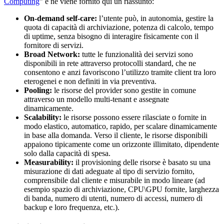
Computing
” e ne viene fornito qui un riassunto:
On-demand self-care:
l’utente può, in autonomia, gestire la
quota di capacità di archiviazione, potenza di calcolo, tempo
di uptime, senza bisogno di interagire fisicamente con il
fornitore di servizi.
Broad Network:
tutte le funzionalità dei servizi sono
disponibili in rete attraverso protocolli standard, che ne
consentono e anzi favoriscono l’utilizzo tramite client tra loro
eterogenei e non definiti in via preventiva.
Pooling:
le risorse del provider sono gestite in comune
attraverso un modello multi-tenant e assegnate
dinamicamente.
Scalability:
le risorse possono essere rilasciate o fornite in
modo elastico, automatico, rapido, per scalare dinamicamente
in base alla domanda. Verso il cliente, le risorse disponibili
appaiono tipicamente come un orizzonte illimitato, dipendente
solo dalla capacità di spesa.
Measurability:
il provisioning delle risorse è basato su una
misurazione di dati adeguate al tipo di servizio fornito,
comprensibile dal cliente e misurabile in modo lineare (ad
esempio spazio di archiviazione, CPU\GPU fornite, larghezza
di banda, numero di utenti, numero di accessi, numero di
backup e loro frequenza, etc.).