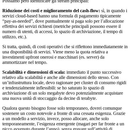
Possiamo però identificare gli stream principali:
Riduzione dei costi e miglioramento del cash-flow:
sì, in quando i
servizi cloud-based hanno una formula di pagamento tipicamente
“pay-as-needed”, dove puntualmente si paga solo per l’allocazione
effettiva dei servizi richiesti (metriche principali possono essere il
numero di utenti, di accessi, lo spazio di archiviazione, il tempo di
utilizzo, etc.).
Si tratta, quindi, di costi operativi che si riflettono immediatamente in
una disponibilità di servizi. Viene meno la quota relativa a
investimenti upfront onerosi e macchinari (es. server) da
ammortizzare nel tempo.
Scalabilità e dimensioni di scala:
immediato il punto successivo
relativo alla scalabilità e anche alle dimensioni dello stesso. Con
un’infrastruttura locale, devo ragionare per cluster di consumo rigidi
e tendenzialmente inflessibili: se ho saturato lo spazio di
archiviazione di un solo megabyte devo potenzialmente acquistare
una nuova unità di stoccaggio da decine di terabyte.
Qualora questo bisogno fosse solo temporaneo, dovrei comunque
sostenere un costo notevole a fronte di una cessata esigenza. Grazie
a un modello a servizio, invece, posso allocare, anche solo
temporaneamente, l’esigenza emergente (magari per far fronte a un
picco avvenuto durante l’anno), senza gravare sull’attività di