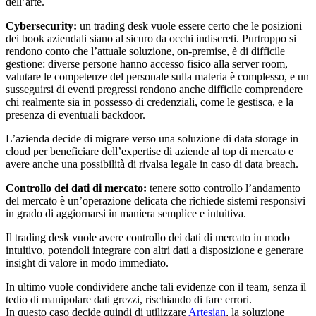
dell’arte.
Cybersecurity:
un trading desk vuole essere certo che le posizioni
dei book aziendali siano al sicuro da occhi indiscreti. Purtroppo si
rendono conto che l’attuale soluzione, on-premise, è di difficile
gestione: diverse persone hanno accesso fisico alla server room,
valutare le competenze del personale sulla materia è complesso, e un
susseguirsi di eventi pregressi rendono anche difficile comprendere
chi realmente sia in possesso di credenziali, come le gestisca, e la
presenza di eventuali backdoor.
L’azienda decide di migrare verso una soluzione di data storage in
cloud per beneficiare dell’expertise di aziende al top di mercato e
avere anche una possibilità di rivalsa legale in caso di data breach.
Controllo dei dati di mercato:
tenere sotto controllo l’andamento
del mercato è un’operazione delicata che richiede sistemi responsivi
in grado di aggiornarsi in maniera semplice e intuitiva.
Il trading desk vuole avere controllo dei dati di mercato in modo
intuitivo, potendoli integrare con altri dati a disposizione e generare
insight di valore in modo immediato.
In ultimo vuole condividere anche tali evidenze con il team, senza il
tedio di manipolare dati grezzi, rischiando di fare errori.
In questo caso decide quindi di utilizzare
Artesian
, la soluzione