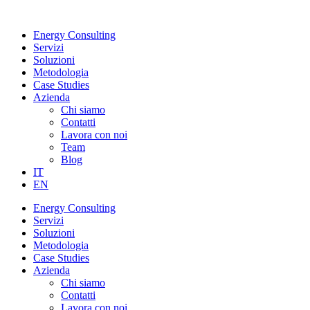
Vai
al
Energy Consulting
contenuto
Servizi
Soluzioni
Metodologia
Case Studies
Azienda
Chi siamo
Contatti
Lavora con noi
Team
Blog
IT
EN
Energy Consulting
Servizi
Soluzioni
Metodologia
Case Studies
Azienda
Chi siamo
Contatti
Lavora con noi