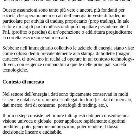
Queste assunzioni sono tanto più vere e ancora più fondanti per
società che operano nei mercati dell’energia in veste di trader, in
particolare per attività di trading proprietario (prop trading). In tale
settore un lag di pochi millisecondi può impattare pesantemente il
PnL (profitto o perdita) di un’operazione o addirittura pregiudicarne
la corretta esecuzione sul mercato.
Sebbene nell’immaginario collettivo le aziende di energia siano viste
come colossi dediti prevalentemente alla stampa di bollette (magari
cartacee), ci troviamo in realtà ad operare in un contesto technology-
driven, con esigenze comparabili a quelle delle principali società
tecnologiche.
Contesto di mercato
Nel settore dell’energia i dati sono tipicamente conservati in molti
sistemi e database on-premise scollegati tra loro (es. dati di mercato,
dati meteo, dati di consumo, portafogli di trading, etc.).
Il primo step consiste nel riunire tutti questi dati per consentire una
visione univoca e globale, poter applicare rapidamente algoritmi
predittivi, poter generare automazioni, poter rendere il flusso
decisionale lineare e auditabile.