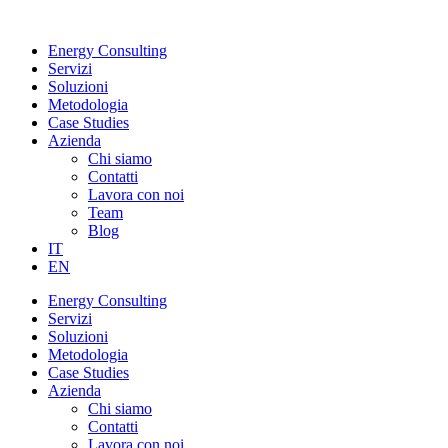
Vai
al
Energy Consulting
contenuto
Servizi
Soluzioni
Metodologia
Case Studies
Azienda
Chi siamo
Contatti
Lavora con noi
Team
Blog
IT
EN
Energy Consulting
Servizi
Soluzioni
Metodologia
Case Studies
Azienda
Chi siamo
Contatti
Lavora con noi